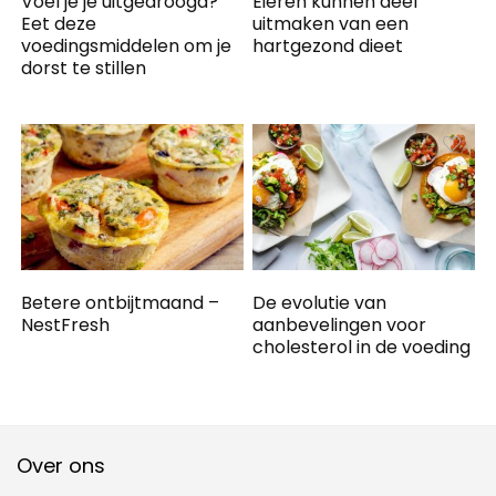
Voel je je uitgedroogd?
Eieren kunnen deel
Eet deze
uitmaken van een
voedingsmiddelen om je
hartgezond dieet
dorst te stillen
Betere ontbijtmaand –
De evolutie van
NestFresh
aanbevelingen voor
cholesterol in de voeding
Over ons