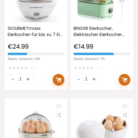
GOURMETmaxx
BNGXR Eierkocher,
Eierkocher für bis zu 7 Eier
Elektrischer Eierkocher
| Elektrischer und
120W, Tragbarer Kleiners
€
24.99
€
14.99
energiesparender Egg
Eierkocher, 2 Eier,
Cooker für individeulle
Einfache Bedienung
Härtegrade | Inkl.
Inklusive Messbecher, mit
Reeds Verkocht: 34%
Reeds Verkocht: 71%
Messbecher mit Ei-Pick
EU-Stecker, für Zuhause,
★
★
★
★
★
★
★
★
★
★
(0)
(0)
für perfekte Ergebnisse |
Camping (Grün)
Mit Dampfauslassung
[350 W]