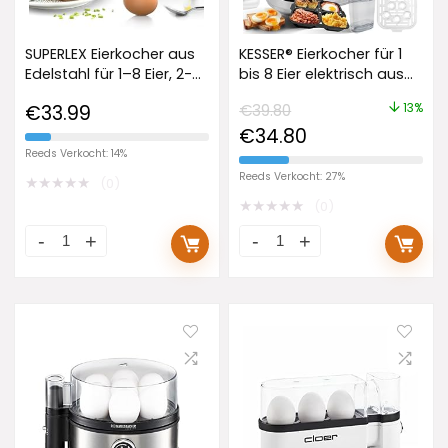
SUPERLEX Eierkocher aus
KESSER® Eierkocher für 1
Edelstahl für 1–8 Eier, 2-
bis 8 Eier elektrisch aus
in-1 elektrischer
Edelstahl 500W &
13%
€
33.99
€
39.80
Dampfgarer, mit
Warmhaltefunktion |
€
34.80
Zeiteinstellung zur
LED-Drehschalter drei
Härteeinstellung, 60-
Härtegrade BPA-Frei &
Reeds Verkocht: 14%
Minuten-Timer,
Spülmaschinenfest |
Reeds Verkocht: 27%
★
★
★
★
★
(0)
automatische
Messbecher, Eierhalter &
★
★
★
★
★
(0)
Abschaltung zum
Omlettschale Anthrazit
Überhitzungsschutz,
BPA-frei