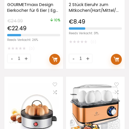
GOURMETmaxx Design
2 Stück Eieruhr zum
Eierkocher für 6 Eier | Egg
Mitkochen(Hart/Mittel/Weich
Cooker mit Eierstecher,
Timer,Timer für Gekochte
10%
€
24.99
€
8.49
Messbecher & Signalton
Eier,Neuzeit
€
22.49
| 3 Härtegrade | leichte
Eieruhr,Auswahl des
Reinigung &
Reifegrads von Eiern je
Reeds Verkocht: 31%
spülmaschinenfeste
Nach Temperatur,für
Reeds Verkocht: 26%
★
★
★
★
★
(0)
Teile | Einfache
Zuhause,
★
★
★
★
★
(0)
Handhabung
Schule,Restaurant