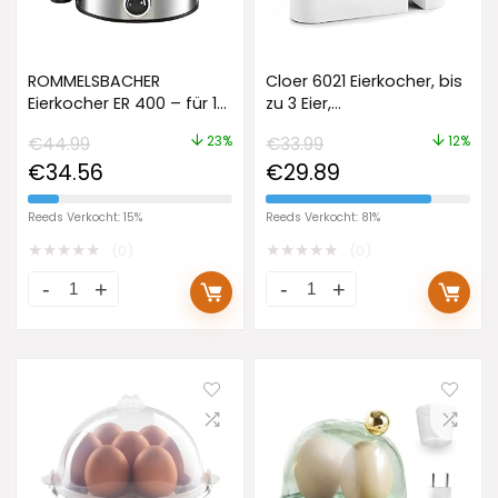
ROMMELSBACHER
Cloer 6021 Eierkocher, bis
Eierkocher ER 400 – für 1-
zu 3 Eier,
7 Eier, einstellbarer
herausnehmbarer
23%
12%
€
44.99
€
33.99
Härtegrad, elektronische
Eierträger,
€
34.56
€
29.89
Kochzeitüberwachung,
Servierfunktion, 300 Watt,
Ein/Ausschalter,
Kunststoff, Weiß
Signalton am
Reeds Verkocht: 15%
Reeds Verkocht: 81%
Kochzeitende,
★
★
★
★
★
★
★
★
★
★
(0)
(0)
Edelstahlgehäuse, 400
Watt