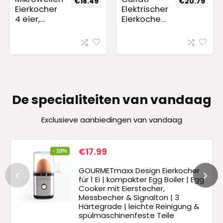
€
18.49
€
20.79
Eierkocher
Elektrischer
4 eier,
Eierkocher
Eierkocher
Boiler
für die
Schneller
Mikrowelle,
Wilderer,
Mikro
350 W
Eierkocher
Multifunkti
aus
onaler
Kunststoff
Lebensmitt
De specialiteiten van vandaag
Metall,
el-
Eierkocher
Gemüse-
für 4 Ei,
Dampfgar
Exclusieve aanbiedingen van vandaag
Mikro-
er, hart,
Eierkocher
mittel,
Huhn für
weich
€
17.99
- 10%
den
gekochte
Hausgebra
Eier,
GOURMETmaxx Design Eierkocher
uch,
kommerzie
für 1 Ei | kompakter Egg Boiler | Egg
Gesund
ller Koch-
Cooker mit Eierstecher,
Messbecher & Signalton | 3
und Sicher
Ei-
Härtegrade | leichte Reinigung &
Zum
Dampfgar
spülmaschinenfeste Teile
Frühstück
er(#2)