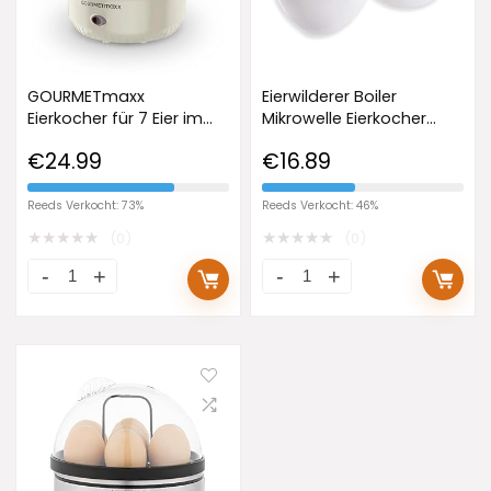
GOURMETmaxx
Eierwilderer Boiler
Eierkocher für 7 Eier im
Mikrowelle Eierkocher
stylishen Design |
Mikrowelle Eier Pochiert
€
24.99
€
16.89
Elektrischer Egg Cooker
Maker für 4 Eier, Poacher
mit intuitiver Bedienung |
Maker Küche
Mit Messbecher & Ei-Pick
Kochzubehör Weiß
Reeds Verkocht: 73%
Reeds Verkocht: 46%
| Dank regulierbarem
★
★
★
★
★
★
★
★
★
★
(0)
(0)
Wasserstand für idealen
Härtegrad [Vanille]