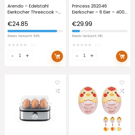
Arendo – Edelstahl
Princess 262046
Eierkocher Threecook –
Eierkocher – 6 Eier – 400
Egg Cooker – EIN AUS-
W
€
24.85
€
29.99
Schalter – Wählbarer
Härtegrad – 210 W – 1-3
Eier – GS – BPA-frei
Reeds Verkocht: 89%
Reeds Verkocht: 14%
★
★
★
★
★
★
★
★
★
★
(0)
(0)