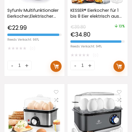
Syfunlv Multifunktionaler
KESSER® Eierkocher für 1
Eierkocher,Elektrischer
bis 8 Eier elektrisch aus
Eier Dampfer,Poschiertes
Edelstahl 500W &
13%
€
22.99
€
39.80
Ei Wilderer,Eierkocher für
Warmhaltefunktion |
€
34.80
7 Eier,mit Einsatz für
LED-Drehschalter drei
pochierte
Härtegrade | BPA-Frei &
Reeds Verkocht: 96%
Eier,Messbecher mit
Spülmaschinenfest |
Reeds Verkocht: 94%
★
★
★
★
★
(0)
Eierstecher, 350 W,
Messbecher, Eierhalter &
★
★
★
★
★
(0)
Edelstahlgehäuse
Omlettschale Kupfer