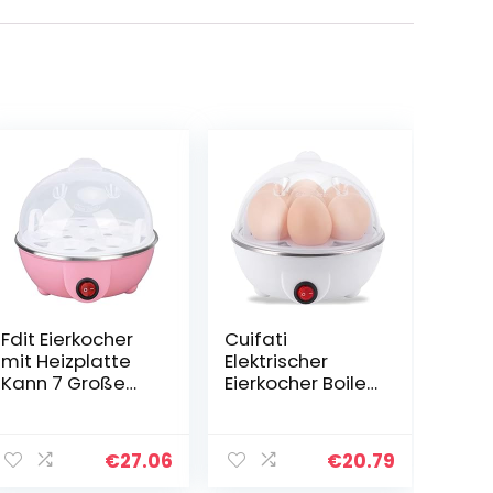
Fdit Eierkocher
Cuifati
mit Heizplatte
Elektrischer
Kann 7 Große
Eierkocher Boiler
Eier Kochen.
Schneller
Automatische
Wilderer, 350 W
Abschaltung.
Multifunktionaler
€
27.06
€
20.79
Geeignet Zum
Lebensmittel-