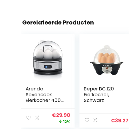
Gerelateerde Producten
Arendo
Beper BC.120
Sevencook
Eierkocher,
Eierkocher 400
Schwarz
W – Edelstahl
Design – 1-7 Eier
Oorspronkelijke
Huidige
€
29.90
– Egg Cooker –
€
39.27
prijs
prijs
12%
EIN/AUS-