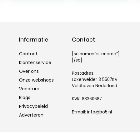
Abschaltung,
her für 7 Eier,mit
Hühnereierkoche
Einsatz für
r für
pochierte
Hartgekochte
Eier,Messbecher
Eier
mit Eierstecher,
EierkocherSpezi
350 W,
algeräte (Rosa)
Edelstahlgehäu
Informatie
Contact
se
Contact
[sc name=”sitename”]
[/sc]
Klantenservice
Over ons
Postadres:
Lakenvelder 3 5507KV
Onze webshops
Veldhoven Nederland
Vacature
Blogs
KVK: 88360687
Privacybeleid
E-mail:
info@bo5.nl
Adverteren