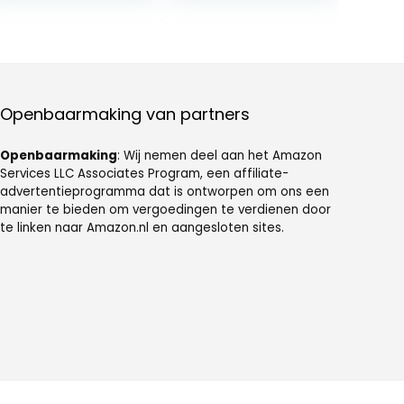
Kochen in der
Gemüse-
Küche (Rosa)
Dampfgarer,
hart, mittel,
weich gekochte
Eier,
kommerzieller
Koch-Ei-
Openbaarmaking van partners
Dampfgarer(#2
)
Openbaarmaking
: Wij nemen deel aan het Amazon
Services LLC Associates Program, een affiliate-
advertentieprogramma dat is ontworpen om ons een
manier te bieden om vergoedingen te verdienen door
te linken naar Amazon.nl en aangesloten sites.