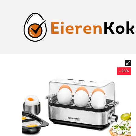
- 23%