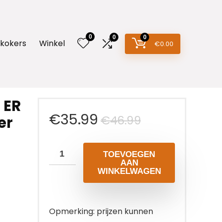
0
0
0
rkokers
Winkel
€
0.00
 ER
Oorspronkel
Huidige
€
35.99
€
46.99
er
prijs
prijs
TOEVOEGEN
was:
is:
AAN
WINKELWAGEN
€46.99.
€35.99.
Opmerking: prijzen kunnen