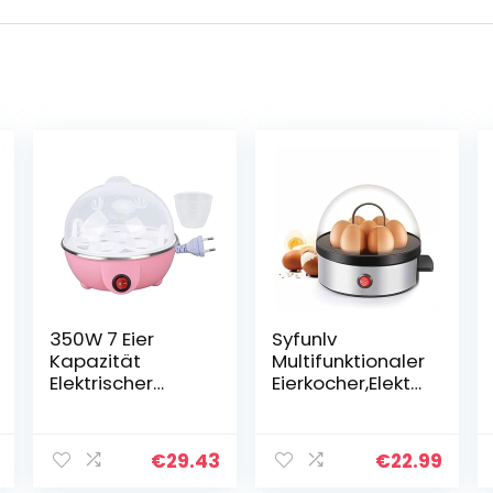
350W 7 Eier
Syfunlv
Kapazität
Multifunktionaler
Elektrischer
Eierkocher,Elektri
Eierkocher
scher Eier
Schneller
Dampfer,Poschi
Eierkocher
ertes Ei
€
29.43
€
22.99
Automatische
Wilderer,Eierkoc