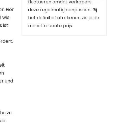
fluctueren omdat verkopers
en Eier
deze regelmatig aanpassen. Bij
l wie
het definitief afrekenen zie je de
 ist
meest recente prijs.
rdert.
eit
en
er und
che zu
ede