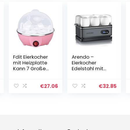
Fdit Eierkocher
Arendo –
mit Heizplatte
Eierkocher
Kann 7 Große
Edelstahl mit
Eier Kochen.
Warmhaltefunkt
Automatische
ion – Kipp-
Abschaltung.
Funktionsschalte
€
27.06
€
32.85
Geeignet Zum
r mit
Kochen in der
Indikationsleuch
Küche (Rosa)
te – frei
wählbarer
Härtegrad –
rostfreier
gebürsteter