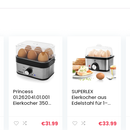
Princess
SUPERLEX
01.262041.01.001
Eierkocher aus
Eierkocher 350
Edelstahl für 1–8
Watt für 1-6 Eier
Eier, 2-in-1
mit
elektrischer
Härtegradeinst
Dampfgarer,
€
31.99
€
33.99
ellung, 262041,
mit