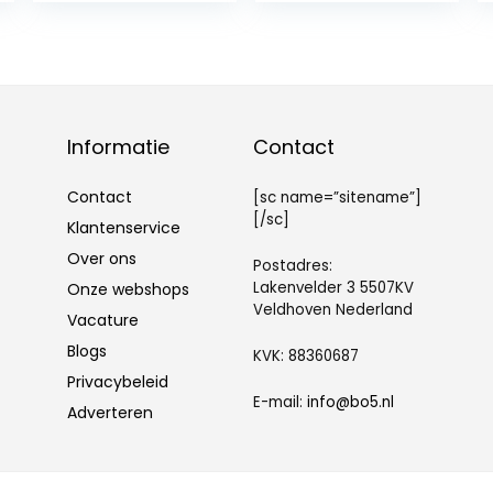
Silber, Schwarz
Zeiteinstellung
zur
Härteeinstellung
, 60-Minuten-
Timer,
automatische
Abschaltung
Informatie
Contact
zum
Überhitzungssch
Contact
[sc name=”sitename”]
utz, BPA-frei
[/sc]
Klantenservice
Over ons
Postadres:
Lakenvelder 3 5507KV
Onze webshops
Veldhoven Nederland
Vacature
Blogs
KVK: 88360687
Privacybeleid
E-mail:
info@bo5.nl
Adverteren