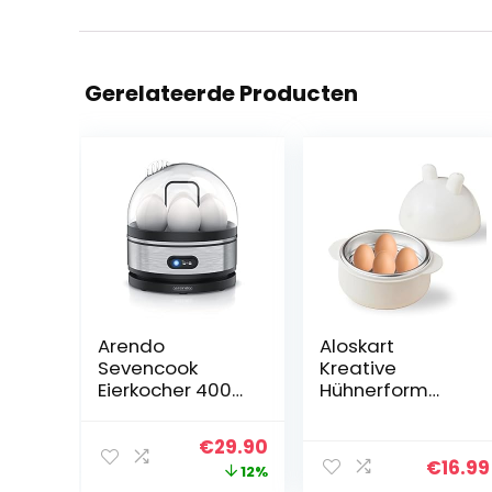
Gerelateerde Producten
Arendo
Aloskart
Sevencook
Kreative
Eierkocher 400
Hühnerform
W – Edelstahl
Mikrowellen-
Design – 1-7 Eier
Eierkocher 4 Eier
Oorspronkelijke
Huidige
€
29.90
– Egg Cooker –
Kapazität
€
16.99
prijs
prijs
12%
EIN/AUS-
Geeignet für