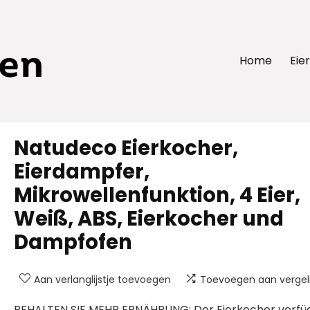
Home
Eie
Natudeco Eierkocher,
Eierdampfer,
Mikrowellenfunktion, 4 Eier,
Weiß, ABS, Eierkocher und
Dampfofen
Aan verlanglijstje toevoegen
Toevoegen aan vergeli
BEHALTEN SIE MEHR ERNÄHRUNG: Der Eierkocher verfü