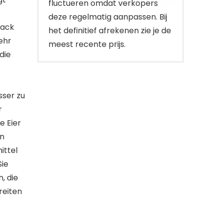
fluctueren omdat verkopers
deze regelmatig aanpassen. Bij
mack
het definitief afrekenen zie je de
ehr
meest recente prijs.
die
sser zu
r
e Eier
en
ittel
Sie
, die
reiten