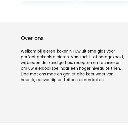
Schalter – 3
Frühstück
was:
is:
Härtegrade
Kochen,Gratis
€33.90.
€29.90.
wählbar –
Eierschneider
Warmhaltefunkt
ion – Signalton –
BPA-frei – silber
Over ons
Welkom bij eieren-koken.nl! Uw ultieme gids voor
perfect gekookte eieren. Van zacht tot hardgekookt,
wij bieden deskundige tips, recepten en technieken
om uw eierkookspel naar een hoger niveau te tillen.
Doe met ons mee en geniet elke keer weer van
heerlijk, eenvoudig en feilloos eieren koken