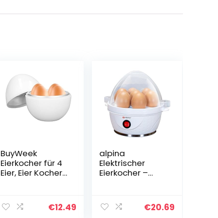
BuyWeek
alpina
Eierkocher für 4
Elektrischer
Eier, Eier Kocher
Eierkocher –
Kapazität für 4
Eierkocher für 7
Eier, Mikrowellen
Eier – inkl.
Eierkocher
Messbecher,
€
12.49
€
20.69
Kompaktes
Eierständer und