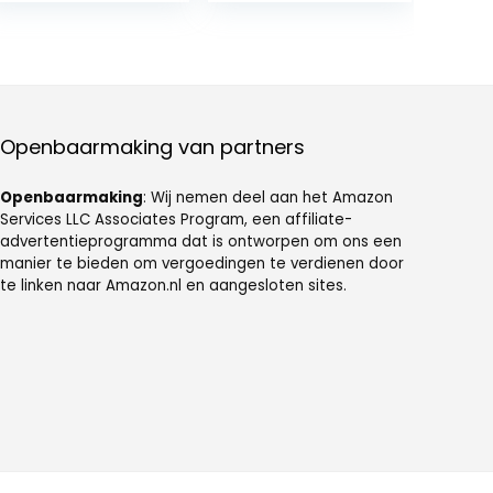
Design Eierform
Eierstecher –
Eiermacher
230 V – 320–
380 W –
Warnsignal –
Rutschfest –
Weiche/Mittelha
rte oder
Openbaarmaking van partners
Hartgekochte
Eier
Openbaarmaking
: Wij nemen deel aan het Amazon
Services LLC Associates Program, een affiliate-
advertentieprogramma dat is ontworpen om ons een
manier te bieden om vergoedingen te verdienen door
te linken naar Amazon.nl en aangesloten sites.