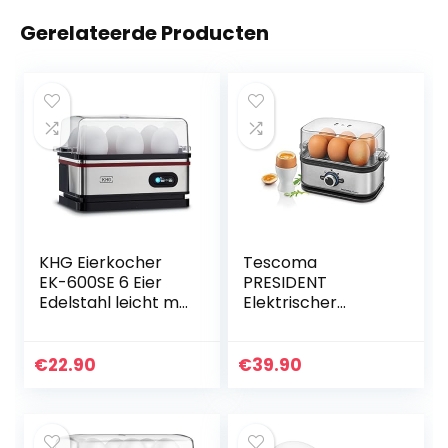
Gerelateerde Producten
KHG Eierkocher
Tescoma
EK-600SE 6 Eier
PRESIDENT
Edelstahl leicht mit
Elektrischer
Warmhaltefunktio
Edelstahl
n in einzigartigem
Eierkocher I Kocht
Retro-Design
bis zu 6 Eier | 3
€
22.90
€
39.90
einfache
präzise
Bedienung mit
Kochprogramme I
Alarmfunktion und
Einfache
Messbecher 400
Bedienung und