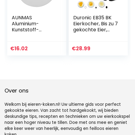
AUNMAS
Duronic EB35 BK
Aluminium-
Eierkocher, Bis zu 7
Kunststoff-
gekochte Eier,
Verbund-
Härtegradeinstellu
Eierkocher,
ng weich mittel
16x13cm
hart, Ei
€
16.02
€
28.99
Mikrowellen-
Weiterkochfunktio
Eierkocher für 4
n, Inklusive
Eier, Backofen-
Messbecher und
Geeignet,
Eierstecher, Für ein
Kochutensilien und
perfektes
Küchenzubehör
Frühstücksei, 350
Watt
Over ons
Welkom bij eieren-koken.nl! Uw ultieme gids voor perfect
gekookte eieren. Van zacht tot hardgekookt, wij bieden
deskundige tips, recepten en technieken om uw eierkookspel
naar een hoger niveau te tillen. Doe met ons mee en geniet
elke keer weer van heerlijk, eenvoudig en feilloos eieren
koken