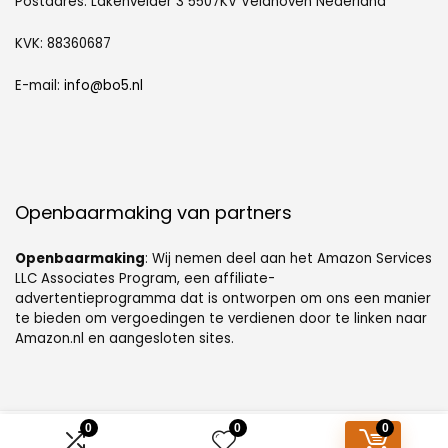
Postadres: Lakenvelder 3 5507KV Veldhoven Nederland
KVK: 88360687
E-mail:
info@bo5.nl
Openbaarmaking van partners
Openbaarmaking
: Wij nemen deel aan het Amazon Services
LLC Associates Program, een affiliate-
advertentieprogramma dat is ontworpen om ons een manier
te bieden om vergoedingen te verdienen door te linken naar
Amazon.nl en aangesloten sites.
0
0
0
© [sc name="sitename"][/sc]. Alle rechten voorbehouden.