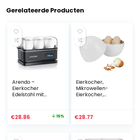
Gerelateerde Producten
Arendo –
Eierkocher,
Eierkocher
Mikrowellen-
Edelstahl mit
Eierkocher,
Warmhaltefunktio
Haushalts-
n – Kipp-
Kochgeschirr,
Funktionsschalter
Küchenzubehör für
Oorspronkelijke
Huidige
€
28.86
15%
€
28.77
mit
Zuhause, Küche,
prijs
prijs
Indikationsleuchte
Frühstückswerkze
– frei wählbarer
uge, Kinder,
was:
is:
Härtegrad –
Büroangestellte