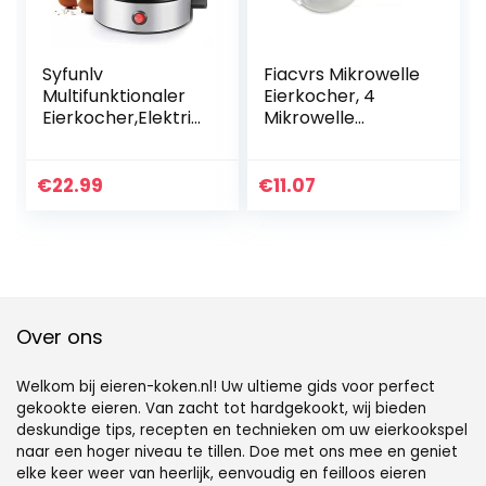
Syfunlv
Fiacvrs Mikrowelle
Multifunktionaler
Eierkocher, 4
Eierkocher,Elektris
Mikrowelle
cher Eier
Eierkocher, Huhn
Dampfer,Poschiert
Form Eierkocher,
es Ei
Mikrowelle
€
22.99
€
11.07
Wilderer,Eierkoche
Eierkocher in der
r für 7 Eier,mit
Familie Küche zum
Einsatz für
Frühstück (Weiß)
pochierte
Eier,Messbecher
mit Eierstecher,
350 W,
Over ons
Edelstahlgehäuse
Welkom bij eieren-koken.nl! Uw ultieme gids voor perfect
gekookte eieren. Van zacht tot hardgekookt, wij bieden
deskundige tips, recepten en technieken om uw eierkookspel
naar een hoger niveau te tillen. Doe met ons mee en geniet
elke keer weer van heerlijk, eenvoudig en feilloos eieren