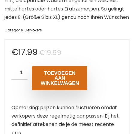
hilft, die optimale Wassermenge für ein weiches,
mittelhartes oder hartes Ei abzumessen. So gelingt
jedes Ei (Größe S bis XL) genau nach Ihren Wünschen
Categorie:
Eierkokers
Oorspronkelijke
Huidige
€
17.99
€
19.99
prijs
prijs
TOEVOEGEN
was:
is:
AAN
WINKELWAGEN
€19.99.
€17.99.
Opmerking: prijzen kunnen fluctueren omdat
verkopers deze regelmatig aanpassen. Bij het
definitief afrekenen zie je de meest recente
prijs.